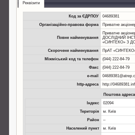
Реквізити
Код за ЄДРПОУ
04689381
Організаційно-правова форма
Приватне акціоне
Приватне акціон
Повне найменування
ДОСЛІДНИЙ ІНС
«СИНТЕКО» З Д
Скорочене найменування
ПрАТ «СИНТЕКО
Міжміський код та телефон
(044) 222-84-79
Факс
(044) 222-84-79
e-mail
04689381@atrep.
http-адреса
http://04689381.in
Поштова адреса
Індекс
02094
Територія
м. Київ
Район
--
Населений пункт
м. Київ