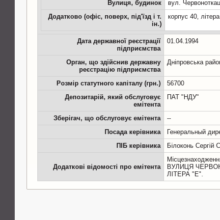
Вулиця, будинок
вул. Червоноткац
Додатково (офіс, поверх, під'їзд і т.
корпус 40, лiтера
ін.)
Дата державної реєстрації
01.04.1994
підприємства
Орган, що здійснив державну
Дніпровська район
реєстрацію підприємства
Розмір статутного капіталу (грн.)
56700
Депозитарій, який обслуговує
ПАТ "НДУ"
емітента
Зберігач, що обслуговує емітента
--
Посада керівника
Генеральный дир
ПІБ керівника
Білоконь Сергій 
Місцезнаходження
Додаткові відомості про емітента
ВУЛИЦЯ ЧЕРВОНО
ЛІТЕРА "Е".