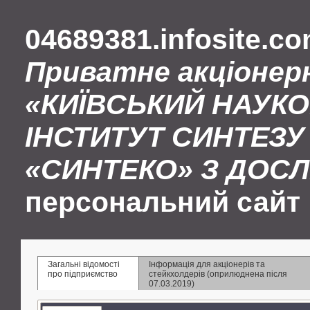
04689381.infosite.c
Приватне акціонер
«КИЇВСЬКИЙ НАУК
ІНСТИТУТ СИНТЕЗУ 
«СИНТЕКО» З ДОС
персональний сайт
Загальні відомості
Інформація для акціонерів та
про підприємство
стейкхолдерів (оприлюднена після
07.03.2019)