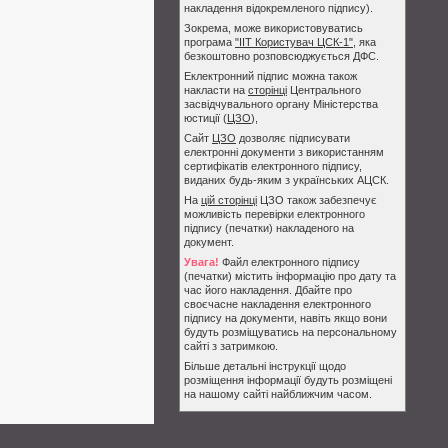
накладення відокремленого підпису).
Зокрема, може використовуватись
програма
"ІІТ Користувач ЦСК-1"
, яка
безкоштовно розповсюджується ДФС.
Еклектронний підпис можна також
накласти на
сторінці
Центрального
засвідчувального органу Міністерства
юстиції (
ЦЗО
),
Сайт
ЦЗО
дозволяє підписувати
електронні документи з використанням
сертифікатів електронного підпису,
виданих будь-яким з українських АЦСК.
На
цій сторінці
ЦЗО також забезпечує
можливість перевірки електронного
підпису (печатки) накладеного на
документ.
Увага!
Файл електронного підпису
(печатки) містить інформацію про дату та
час його накладення. Дбайте про
своєчасне накладення електронного
підпису на документи, навіть якщо вони
будуть розміщуватись на персональному
сайті з затримкою.
Більше детальні інструкції щодо
розміщення інформації будуть розміщені
на нашому сайті найближчим часом.