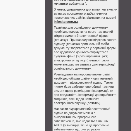
печатки
емітента
".
З метою дотримання цих вимог ми внесли
зміни до програмного забезпечення
персональних сайтів, відкритих на домені
infosite.com.ua
.
Технічно для розміщення документу
необхідно накласти на нього так званий
відокремлений
електронний підпис
(печатку). При накладенні відокремленого
підпису (печатки) оригінальний файл
документу зберігається у первісній формі
але додатково до нього формується
супутній файл (з розширенням
.p7s
)
електронного підпису (печатки), який
може використовуватись для верифікації
оригінального документу.
Розміщувати на персональному сайті
необхідно обидва файли - оригінальний
документ і відокремлений підпис. Таким
чином буде забезпечено обидві частини
вимоги щодо розміщення інформації: як
про придатність інформації до сприйняття
людиною, так і щодо наявності
електронного підпису (печатки).
Накласти відокремлений електронний
підпис на документ можна з
використанням програмного
забезпечення, яке надається вашим
АЦСК (у випадку, якщо це програмне
забезпечення підтримує режим