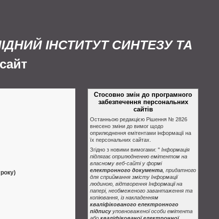
ЛІДНИЙ ІНСТИТУТ СИНТЕЗУ ТА
сайт
Стосовно змін до програмного
забезпечення персональних
сайтів
Останньою редакцією Рішення № 2826
внесено зміни до вимог щодо
оприлюднення емітентами інформації на
їх персональних сайтах.
Згідно з новими вимогами: "
Інформація
підлягає оприлюдненню емітентом на
власному веб-сайті у формі
електронного документа
, придатного
 року)
для сприймання змісту Інформації
людиною, відтворення Інформації на
папері, необмеженого завантаження та
копіювання, із накладенням
кваліфікованого електронного
підпису
уповноваженої особи емітента
або
кваліфікованої електронної