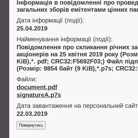
Інформація в повідомленні про провед
загальних зборів емітентами цінних па
Дата інформації (події):
25.04.2019
Найменування інформації (події):
Повідомлення про скликання річних за
акціонерів на 25 квітня 2019 року (Розм
KiB),*. pdf; CRC32:F5692F03;) Файл пі
(Розмір: 9854 байт (9 KiB),*.p7s; CRC3
Файли:
document.pdf
signatureA.p7s
Дата завантаження на персональний сайт
22.03.2019
Повернутись