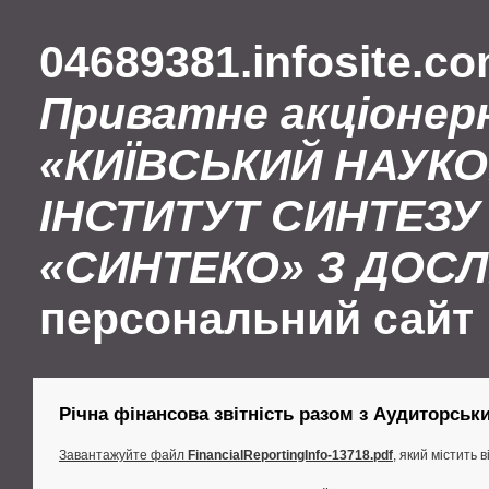
04689381.infosite.c
Приватне акціонер
«КИЇВСЬКИЙ НАУК
ІНСТИТУТ СИНТЕЗУ 
«СИНТЕКО» З ДОС
персональний сайт
Річна фінансова звітність разом з Аудиторськ
Завантажуйте файл
FinancialReportingInfo-13718.pdf
, який містить 