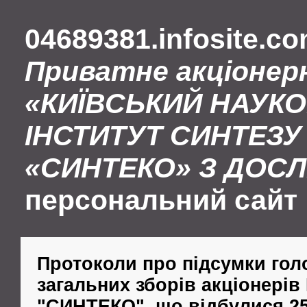
04689381.infosite.c
Приватне акціонер
«КИЇВСЬКИЙ НАУК
ІНСТИТУТ СИНТЕЗУ 
«СИНТЕКО» З ДОС
персональний сайт
Протоколи про підсумки гол
загальних зборів акціонерів
"СИНТЕКО", що відбулися 25