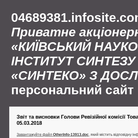
04689381.infosite.c
Приватне акціонер
«КИЇВСЬКИЙ НАУК
ІНСТИТУТ СИНТЕЗУ 
«СИНТЕКО» З ДОС
персональний сайт
Звіт та висновки Голови Ревізійної комісії Това
05.03.2018
Завантажуйте файл
OtherInfo-13913.doc
, який містить відповідну і