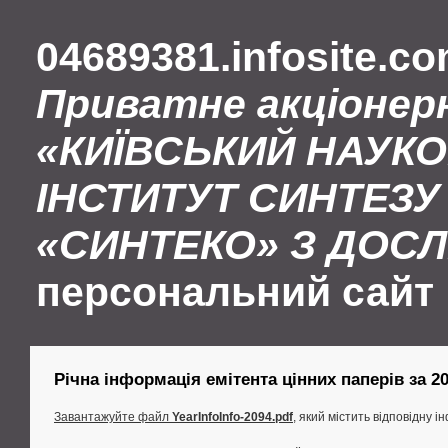
04689381.infosite.c
Приватне акціонер
«КИЇВСЬКИЙ НАУК
ІНСТИТУТ СИНТЕЗУ 
«СИНТЕКО» З ДОС
персональний сайт
Річна інформація емітента цінних паперів за 201
Завантажуйте файл
YearInfoInfo-2094.pdf
, який містить відповідну 