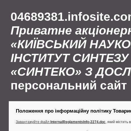
04689381.infosite.c
Приватне акціонер
«КИЇВСЬКИЙ НАУК
ІНСТИТУТ СИНТЕЗУ 
«СИНТЕКО» З ДОС
персональний сайт
Положення про інформаційну політику Товарист
Завантажуйте файл
InternalReglamentsInfo-2274.doc
, який містить 