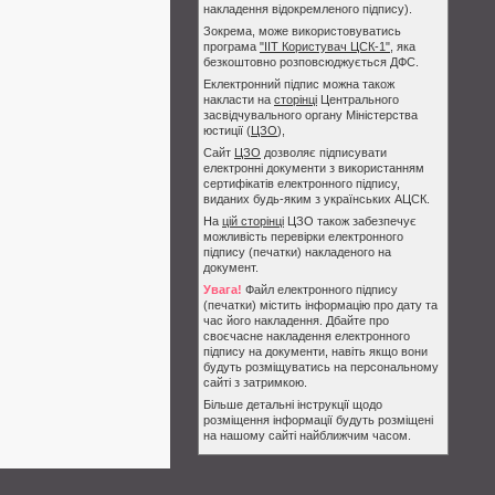
накладення відокремленого підпису).
Зокрема, може використовуватись
програма
"ІІТ Користувач ЦСК-1"
, яка
безкоштовно розповсюджується ДФС.
Еклектронний підпис можна також
накласти на
сторінці
Центрального
засвідчувального органу Міністерства
юстиції (
ЦЗО
),
Сайт
ЦЗО
дозволяє підписувати
електронні документи з використанням
сертифікатів електронного підпису,
виданих будь-яким з українських АЦСК.
На
цій сторінці
ЦЗО також забезпечує
можливість перевірки електронного
підпису (печатки) накладеного на
документ.
Увага!
Файл електронного підпису
(печатки) містить інформацію про дату та
час його накладення. Дбайте про
своєчасне накладення електронного
підпису на документи, навіть якщо вони
будуть розміщуватись на персональному
сайті з затримкою.
Більше детальні інструкції щодо
розміщення інформації будуть розміщені
на нашому сайті найближчим часом.