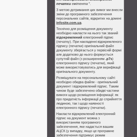
печатки
емітента
".
З метою дотримання цих вимог ми внесли
зміни до програмного забезпечення
персональних сайтів, відкритих на домені
infosite.com.ua
.
Технічно для розміщення документу
необхідно накласти на нього так званий
відокремлений
електронний підпис
(печатку). При накладенні відокремленого
підпису (печатки) оригінальний файл
документу зберігається у первісній формі
але додатково до нього формується
супутній файл (з розширенням
.p7s
)
електронного підпису (печатки), який
може використовуватись для верифікації
оригінального документу.
Розміщувати на персональному сайті
необхідно обидва файли - оригінальний
документ і відокремлений підпис. Таким
чином буде забезпечено обидві частини
вимоги щодо розміщення інформації: як
про придатність інформації до сприйняття
людиною, так і щодо наявності
електронного підпису (печатки).
Накласти відокремлений електронний
підпис на документ можна з
використанням програмного
забезпечення, яке надається вашим
АЦСК (у випадку, якщо це програмне
забезпечення підтримує режим