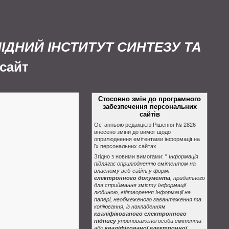
ЛІДНИЙ ІНСТИТУТ СИНТЕЗУ ТА
сайт
Стосовно змін до програмного
забезпечення персональних
сайтів
Останньою редакцією Рішення № 2826
внесено зміни до вимог щодо
оприлюднення емітентами інформації на
їх персональних сайтах.
Згідно з новими вимогами: "
Інформація
підлягає оприлюдненню емітентом на
власному веб-сайті у формі
електронного документа
, придатного
для сприймання змісту Інформації
людиною, відтворення Інформації на
папері, необмеженого завантаження та
копіювання, із накладенням
кваліфікованого електронного
підпису
уповноваженої особи емітента
або
кваліфікованої електронної