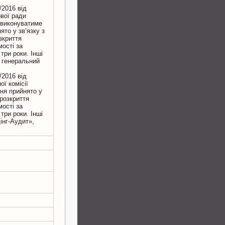
/2016 вiд
вої ради
 виконуватиме
то у зв’язку з
зкриття
остi за
три роки. Iншi
» генеральний
/2016 вiд
ї комісії
ння прийнято у
 розкриття
остi за
три роки. Iншi
інг-Аудит»,