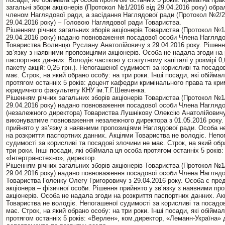
загальні збори акціонерів (Протокол №1/2016 вiд 29.04.2016 року) обра
членом Наглядової ради, а засідання Наглядової ради (Протокол №2/2
29.04.2016 року) – Головою Наглядової ради Товариства.
Рiшенням річних загальних зборів акціонерів Товариства (Протокол №1
29.04.2016 року) надано повноваження посадової особи Члена Наглядо
Товариства Волинцю Руслану Анатолійовичу з 29.04.2016 року. Рішенн
зв’язку з наявними пропозиціями акціонерів. Особа не надала згоди на
паспортних данних. Володіє часткою у статутному капіталі у розмірі 0
пакету акцій: 0,25 грн.). Непогашеної судимостi за корисливi та посадо
має. Cтрок, на який обрано особу: на три роки. Iншi посади, якi обiйма
протягом останніх 5 років: доцент кафедри кримінального права та крим
юридичного факультету КНУ ім.Т.Г.Шевченка.
Рiшенням річних загальних зборів акціонерів Товариства (Протокол №1
29.04.2016 року) надано повноваження посадової особи Члена Наглядо
(незалежного директора) Товариства Лушнікову Олексію Анатолійович
виконуватиме повноваження незалежного директора з 01.05.2016 року.
прийнято у зв’язку з наявними пропозиціями Наглядової ради. Особа н
на розкриття паспортних данних. Акціями Товариства не володіє. Непо
судимостi за корисливi та посадовi злочини не має. Cтрок, на який обр
три роки. Iншi посади, якi обiймала ця особа протягом останніх 5 років
«Інтертранстехно», директор.
Рiшенням річних загальних зборів акціонерів Товариства (Протокол №1
29.04.2016 року) надано повноваження посадової особи Члена Наглядо
Товариства Голенку Олегу Григоровичу з 29.04.2016 року. Особа є пр
акціонера – фізичної особи. Рішення прийнято у зв’язку з наявними пр
акціонерів. Особа не надала згоди на розкриття паспортних данних. Ак
Товариства не володіє. Непогашеної судимостi за корисливi та посадо
має. Cтрок, на який обрано особу: на три роки. Iншi посади, якi обiйма
протягом останніх 5 років: «Верлен», ком.директор, «Леманн-Україна» 