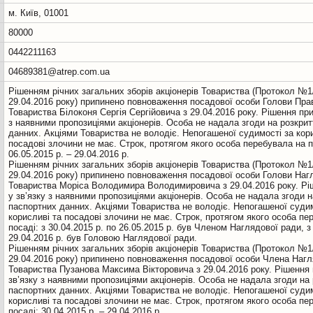
м. Київ, 01001
80000
0442211163
04689381@atrep.com.ua
Рiшенням річних загальних зборів акціонерів Товариства (Протокол №1
29.04.2016 року) припинено повноваження посадової особи Голови Пра
Товариства Білоконя Сергія Сергійовича з 29.04.2016 року. Рішення при
з наявними пропозиціями акціонерів. Особа не надала згоди на розкри
данних. Акціями Товариства не володіє. Непогашеної судимостi за кор
посадовi злочини не має. Cтрок, протягом якого особа перебувала на п
06.05.2015 р. – 29.04.2016 р.
Рiшенням річних загальних зборів акціонерів Товариства (Протокол №1
29.04.2016 року) припинено повноваження посадової особи Голови Наг
Товариства Моріса Володимира Володимировича з 29.04.2016 року. Рі
у зв’язку з наявними пропозиціями акціонерів. Особа не надала згоди н
паспортних данних. Акціями Товариства не володіє. Непогашеної судим
корисливi та посадовi злочини не має. Cтрок, протягом якого особа пе
посадi: з 30.04.2015 р. по 26.05.2015 р. був Членом Наглядової ради, з 
29.04.2016 р. був Головою Наглядової ради.
Рiшенням річних загальних зборів акціонерів Товариства (Протокол №1
29.04.2016 року) припинено повноваження посадової особи Члена Нагл
Товариства Пузанова Максима Вікторовича з 29.04.2016 року. Рішення
зв’язку з наявними пропозиціями акціонерів. Особа не надала згоди на
паспортних данних. Акціями Товариства не володіє. Непогашеної судим
корисливi та посадовi злочини не має. Cтрок, протягом якого особа пе
посадi: 30.04.2015 р. – 29.04.2016 р.