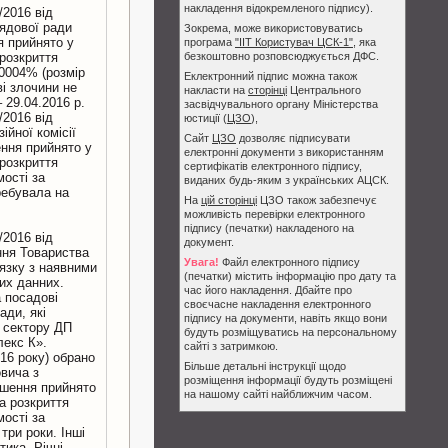
накладення відокремленого підпису).
/2016 вiд
ядової ради
Зокрема, може використовуватись
я прийнято у
програма
"ІІТ Користувач ЦСК-1"
, яка
 розкриття
безкоштовно розповсюджується ДФС.
,0004% (розмір
Еклектронний підпис можна також
вi злочини не
накласти на
сторінці
Центрального
 29.04.2016 р.
засвідчувального органу Міністерства
/2016 вiд
юстиції (
ЦЗО
),
ійної комісії
Сайт
ЦЗО
дозволяє підписувати
ення прийнято у
електронні документи з використанням
 розкриття
сертифікатів електронного підпису,
остi за
виданих будь-яким з українських АЦСК.
ребувала на
На
цій сторінці
ЦЗО також забезпечує
можливість перевірки електронного
підпису (печатки) накладеного на
/2016 вiд
документ.
ння Товариства
Увага!
Файл електронного підпису
’язку з наявними
(печатки) містить інформацію про дату та
их данних.
час його накладення. Дбайте про
а посадовi
своєчасне накладення електронного
ади, якi
підпису на документи, навіть якщо вони
о сектору ДП
будуть розміщуватись на персональному
лекс К».
сайті з затримкою.
16 року) обрано
Більше детальні інструкції щодо
вича з
розміщення інформації будуть розміщені
ішення прийнято
на нашому сайті найближчим часом.
а розкриття
остi за
три роки. Iншi
тика. Річні