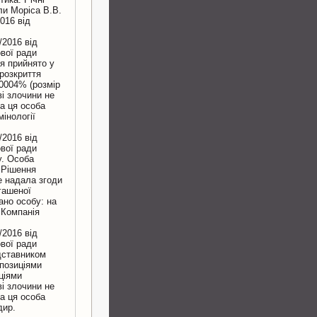
ли Моріса В.В.
016 вiд
/2016 вiд
вої ради
я прийнято у
 розкриття
,0004% (розмір
вi злочини не
ла ця особа
інології
/2016 вiд
вої ради
у. Особа
 Рішення
е надала згоди
гашеної
ано особу: на
: Компанія
/2016 вiд
вої ради
едставником
опозиціями
ціями
вi злочини не
ла ця особа
дир.