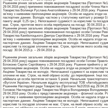
Рiшенням річних загальних зборів акціонерів Товариства (Протокол №1
29.04.2016 року) припинено повноваження посадової особи Члена Нагл
Товариства Волинця Руслана Анатолійовича з 29.04.2016 року. Рішенн
зв’язку з наявними пропозиціями акціонерів. Особа не надала згоди на
паспортних данних. Володіє часткою у статутному капіталі у розмірі 0
пакету акцій: 0,25 грн.). Непогашеної судимостi за корисливi та посадо
має. Cтрок, протягом якого особа перебувала на посадi: 30.04.2015 р. –
Рiшенням річних загальних зборів акціонерів Товариства (Протокол №1
29.04.2016 року) припинено повноваження посадової особи Голови Ревіз
Товариства Каніболоцького Дмитра Сергійовича з 29.04.2016 року. Ріш
зв’язку з наявними пропозиціями акціонерів. Особа не надала згоди на
паспортних данних. Акціями Товариства не володіє. Непогашеної судим
корисливi та посадовi злочини не має. Cтрок, протягом якого особа пе
посадi: 30.04.2015 р. – 29.04.2016 р.
Рiшенням річних загальних зборів акціонерів Товариства (Протокол №1
29.04.2016 року) надано повноваження посадової особи Голови Правлi
Білоконю Сергію Сергійовичу з 29.04.2016 року. Рішення прийнято у зв
пропозиціями акціонерів. Особа не надала згоди на розкриття паспортн
Акціями Товариства не володіє. Непогашеної судимостi за корисливi т
злочини не має. Cтрок, на який обрано особу: до переобрання. Iншi пос
обiймала ця особа протягом останніх 5 років: Начальник транспортног
«Вугілля України», Начальник відділу експлуатації ТОВ «Автобудкомп
Рiшенням Наглядової ради Товариства (Протокол №2/2016 вiд 29.04.20
Головою Наглядової ради Товариства Моріса Володимира Володимиро
29.04.2016 року. Особа є представником акціонера – фізичної особи. Р
у зв’язку з наявними пропозиціями акціонерів. Особа не надала згоди н
паспортних данних. Акціями Товариства не володіє. Непогашеної судим
корисливi та посадовi злочини не має. Cтрок, на який обрано особу: на 
посади, якi обiймала ця особа протягом останніх 5 років: приватна прак