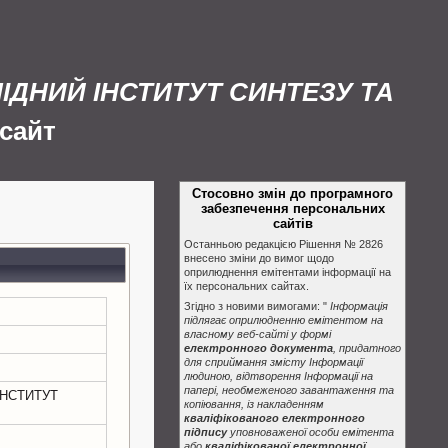
ЛІДНИЙ ІНСТИТУТ СИНТЕЗУ ТА
сайт
Стосовно змін до програмного
забезпечення персональних
сайтів
Останньою редакцією Рішення № 2826
внесено зміни до вимог щодо
оприлюднення емітентами інформації на
їх персональних сайтах.
Згідно з новими вимогами: "
Інформація
підлягає оприлюдненню емітентом на
власному веб-сайті у формі
електронного документа
, придатного
для сприймання змісту Інформації
людиною, відтворення Інформації на
папері, необмеженого завантаження та
ІНСТИТУТ
копіювання, із накладенням
кваліфікованого електронного
підпису
уповноваженої особи емітента
або
кваліфікованої електронної