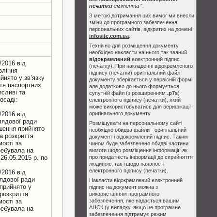
печатки
емітента
".
З метою дотримання цих вимог ми внесли
зміни до програмного забезпечення
персональних сайтів, відкритих на домені
infosite.com.ua
.
Технічно для розміщення документу
необхідно накласти на нього так званий
відокремлений
електронний підпис
/2016 вiд
(печатку). При накладенні відокремленого
влiння
підпису (печатки) оригінальний файл
йнято у зв’язку
документу зберігається у первісній формі
ття паспортних
але додатково до нього формується
исливi та
супутній файл (з розширенням
.p7s
)
осадi:
електронного підпису (печатки), який
може використовуватись для верифікації
/2016 вiд
оригінального документу.
лядової ради
Розміщувати на персональному сайті
шення прийнято
необхідно обидва файли - оригінальний
а розкриття
документ і відокремлений підпис. Таким
остi за
чином буде забезпечено обидві частини
ребувала на
вимоги щодо розміщення інформації: як
26.05.2015 р. по
про придатність інформації до сприйняття
людиною, так і щодо наявності
електронного підпису (печатки).
/2016 вiд
ядової ради
Накласти відокремлений електронний
 прийнято у
підпис на документ можна з
 розкриття
використанням програмного
остi за
забезпечення, яке надається вашим
АЦСК (у випадку, якщо це програмне
ребувала на
забезпечення підтримує режим