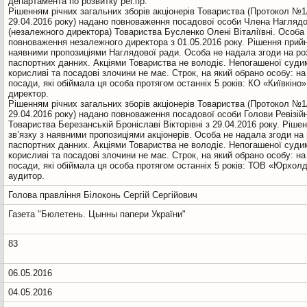
департамента по розвитку рег.пр.
Рiшенням річних загальних зборів акціонерів Товариства (Протокол №1
29.04.2016 року) надано повноваження посадової особи Члена Наглядо
(незалежного директора) Товариства Бусленко Олені Віталіївні. Особа
повноваження незалежного директора з 01.05.2016 року. Рішення прийня
наявними пропозиціями Наглядової ради. Особа не надала згоди на ро
паспортних данних. Акціями Товариства не володіє. Непогашеної судим
корисливi та посадовi злочини не має. Cтрок, на який обрано особу: на 
посади, якi обiймала ця особа протягом останніх 5 років: КО «Київкіно
директор.
Рiшенням річних загальних зборів акціонерів Товариства (Протокол №1
29.04.2016 року) надано повноваження посадової особи Голови Ревізійно
Товариства Березанській Броніславі Вікторівні з 29.04.2016 року. Ріше
зв’язку з наявними пропозиціями акціонерів. Особа не надала згоди на
паспортних данних. Акціями Товариства не володіє. Непогашеної судим
корисливi та посадовi злочини не має. Cтрок, на який обрано особу: на 
посади, якi обiймала ця особа протягом останніх 5 років: ТОВ «Юрхолд
Голова правління Білоконь Сергій Сергійович
Газета "Бюлетень. Цынны папери України"
83
06.05.2016
04.05.2016