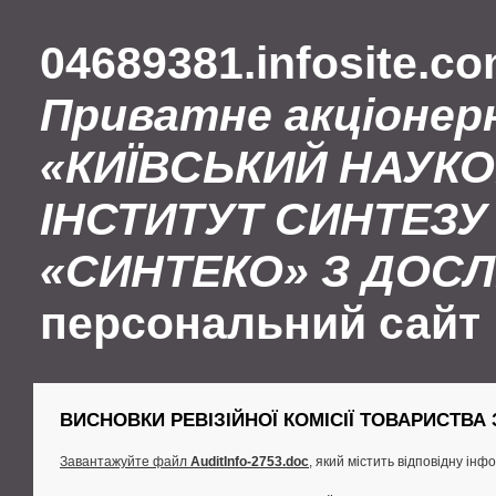
04689381.infosite.c
Приватне акціонер
«КИЇВСЬКИЙ НАУК
ІНСТИТУТ СИНТЕЗУ 
«СИНТЕКО» З ДОС
персональний сайт
ВИСНОВКИ РЕВІЗІЙНОЇ КОМІСІЇ ТОВАРИСТВА ЗА 
Завантажуйте файл
AuditInfo-2753.doc
, який містить відповідну інф