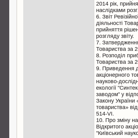
2014 рік, прийн
наслідками розг
6. Звіт Ревізійн
діяльності Товар
прийняття ріше
розгляду звіту.
7. Затвердження
Товариства за 2
8. Розподіл приб
Товариства за 2
9. Приведення д
акціонерного то
науково-дослідн
екології "Синте
заводом" у відп
Закону України 
товариства» від
514-VI.
10. Про зміну 
Відкритого акці
"Київський наук