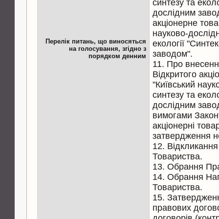
синтезу та еколо
дослідним заво
акціонерне това
науково-дослідн
Перелік питань, що виносяться
екології "Синте
на голосування, згідно з
заводом".
порядком денним
11. Про внесенн
Відкритого акці
"Київський наук
синтезу та еколо
дослідним завод
вимогами Закон
акціонерні тов
затвердження но
12. Відкликання
Товариства.
13. Обрання Пр
14. Обрання На
Товариства.
15. Затверджен
правових догово
договорів (контр