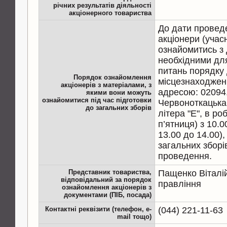
річних результатів діяльності
акціонерного товариства
До дати провед
акціонери (учас
ознайомитись з
необхідними дл
питань порядку 
Порядок ознайомлення
місцезнаходжен
акціонерів з матеріалами, з
адресою: 02094, 
якими вони можуть
ознайомитися під час підготовки
Червоноткацька,
до загальних зборів
літера "Е", в ро
п’ятниця) з 10.0
13.00 до 14.00)
загальних зборів
проведення.
Представник товариства,
Пащенко Віталій
відповідальний за порядок
правління
ознайомлення акціонерів з
документами (ПІБ, посада)
Контактні реквізити (телефон, e-
(044) 221-11-63
mail тощо)