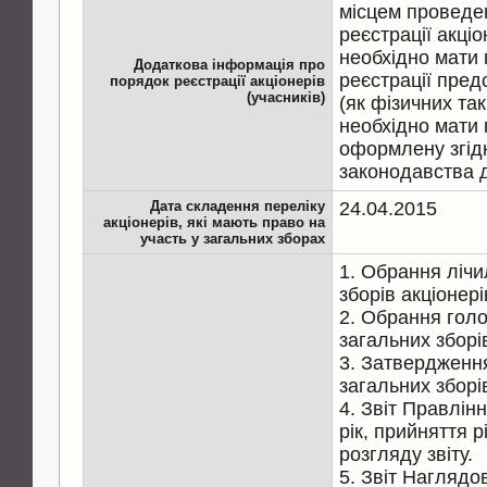
місцем проведе
реєстрації акціо
необхідно мати 
Додаткова інформація про
реєстрації пред
порядок реєстрації акціонерів
(учасників)
(як фізичних так
необхідно мати 
оформлену згід
законодавства д
Дата складення переліку
24.04.2015
акціонерів, які мають право на
участь у загальних зборах
1. Обрання лічи
зборів акціонері
2. Обрання голо
загальних зборів
3. Затвердженн
загальних зборів
4. Звіт Правлін
рік, прийняття 
розгляду звіту.
5. Звіт Наглядо