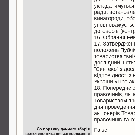
укладатимуться
ради, встановле
винагороди, обр
уповноважуєтьс
договорів (контр
16. Обрання Реві
17. Затверджен
положень Публі
товариства "Киї
дослідний інстит
"Синтеко" з дос
відповідності з
України «Про ак
18. Попереднє 
правочинів, які
Товариством пр
дня проведення
акціонерів Това
правочинів та їх
До порядку денного зборів
False
включено питання затвердження