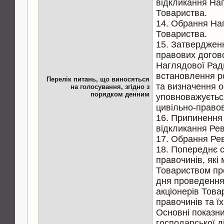
відкликання На
Товариства.
14. Обрання На
Товариства.
15. Затверджен
правових догов
Наглядової Рад
встановлення ро
Перелік питань, що виносяться
та визначення о
на голосування, згідно з
порядком денним
уповноважуєтьс
цивільно-правов
16. Припинення
відкликання Рев
17. Обрання Ре
18. Попереднє 
правочинів, які
Товариством пр
дня проведення
акціонерів Това
правочинів та їх
Основні показн
господарської д