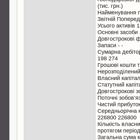
(тис. грн.)
Найменування п
Звітній Поперед
Усього активів 
Основні засоби
Довгострокові фі
Запаси - -
Сумарна дебітор
198 274
Грошові кошти та
Нерозподілений
Власний капіта
Статутний капіт
Довгострокові з
Поточні зобов’я
Чистий прибуток
Середньорічна кі
226800 226800
Кількість власн
протягом періоду
Загальна сума к