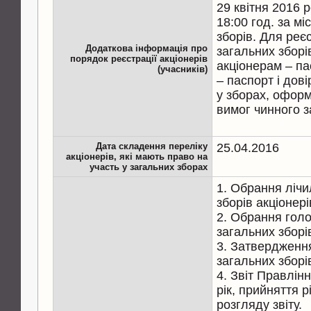
29 квітня 2016 р
18:00 год. за м
зборів. Для реє
Додаткова інформація про
загальних зборі
порядок реєстрації акціонерів
акціонерам – па
(учасників)
– паспорт і дові
у зборах, офор
вимог чинного 
Дата складення переліку
25.04.2016
акціонерів, які мають право на
участь у загальних зборах
1. Обрання лічи
зборів акціонері
2. Обрання голо
загальних зборів
3. Затвердженн
загальних зборів
4. Звіт Правлін
рік, прийняття 
розгляду звіту.