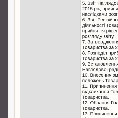
5. Звіт Наглядо
2015 рік, прийн
наслідками розг
6. Звіт Ревізійн
діяльності Товар
прийняття ріше
розгляду звіту.
7. Затвердження
Товариства за 2
8. Розподіл приб
Товариства за 2
9. Встановлення
Наглядової рад
10. Внесення зм
положень Товар
11. Припинення
відкликання Го
Товариства.
12. Обрання Го
Товариства.
13. Припинення