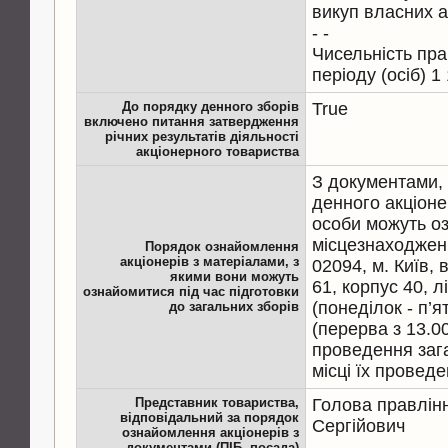
викуп власних а
- -
Чисельність пра
До порядку денного зборів
True
включено питання затвердження
річних результатів діяльності
акціонерного товариства
З документами,
денного акціоне
особи можуть о
місцезнаходжен
Порядок ознайомлення
акціонерів з матеріалами, з
02094, м. Київ, 
якими вони можуть
61, корпус 40, лі
ознайомитися під час підготовки
(понеділок - п’я
до загальних зборів
(перерва з 13.00
проведення зага
місці їх проведе
Представник товариства,
Голова правлінн
відповідальний за порядок
Сергійович
ознайомлення акціонерів з
документами (ПІБ, посада)