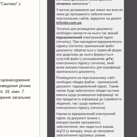
“Синтеко” з
печатки
емітента
".
З метою дотримання цих вимог ми внесли
зміни до програмного забезпечення
персональних сайтів, відкритих на домені
infosite.com.ua
.
Технічно для розміщення документу
необхідно накласти на нього так званий
відокремлений
електронний підпис
(печатку). При накладенні відокремленого
підпису (печатки) оригінальний файл
документу зберігається у первісній формі
але додатково до нього формується
супутній файл (з розширенням
.p7s
)
електронного підпису (печатки), який
може використовуватись для верифікації
оригінального документу.
Розміщувати на персональному сайті
ісцезнаходження:
необхідно обидва файли - оригінальний
роведення річних
документ і відокремлений підпис. Таким
чином буде забезпечено обидві частини
. 19, кімн. 7.
вимоги щодо розміщення інформації: як
едення загальних
про придатність інформації до сприйняття
людиною, так і щодо наявності
електронного підпису (печатки).
Накласти відокремлений електронний
підпис на документ можна з
використанням програмного
забезпечення, яке надається вашим
АЦСК (у випадку, якщо це програмне
забезпечення підтримує режим