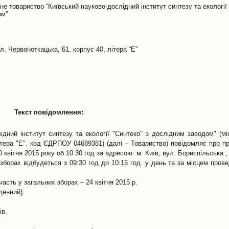
не товариство “Київський науково-дослідний інститут синтезу та екології 
ом”
ул. Червоноткацька, 61, корпус 40, літера “Е”
Текст повідомлення:
ідний інститут синтезу та екології "Синтеко" з дослідним заводом" (м
 літера "Е", код ЄДРПОУ 04689381) (далі – Товариство) повідомляє про п
 квітня 2015 року об 10.30 год за адресою: м. Київ, вул. Бориспільська , б
х зборах відбудеться з 09:30 год до 10:15 год. у день та за місцем пров
часть у загальних зборах – 24 квітня 2015 р.
денний):
ів.