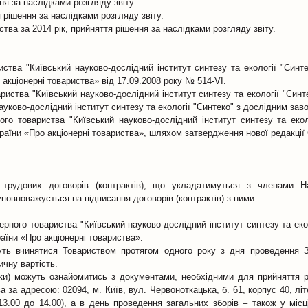
ня за наслідками розгляду звіту.
я рішення за наслідками розгляду звіту.
иства за 2014 рік, прийняття рішення за наслідками розгляду звіту.
иства "Київський науково-дослідний інститут синтезу та екології "Синт
 акціонерні товариства» від 17.09.2008 року № 514-VI.
риства "Київський науково-дослідний інститут синтезу та екології "Синт
ауково-дослідний інститут синтезу та екології "Синтеко" з дослідним зав
ого товариства "Київський науково-дослідний інститут синтезу та екол
раїни «Про акціонерні товариства», шляхом затвердження нової редакції 
 трудових договорів (контрактів), що укладатимуться з членами Н
уповноважується на підписання договорів (контрактів) з ними.
рного товариства "Київський науково-дослідний інститут синтезу та екол
аїни «Про акціонерні товариства».
уть вчинятися Товариством протягом одного року з дня проведення З
ичну вартість.
ики) можуть ознайомитись з документами, необхідними для прийняття р
за адресою: 02094, м. Київ, вул. Червоноткацька, б. 61, корпус 40, літе
 13.00 до 14.00), а в день проведення загальних зборів – також у місц