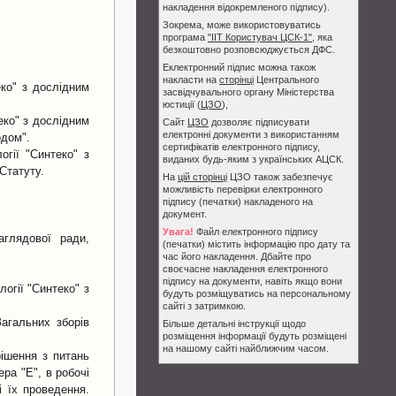
накладення відокремленого підпису).
Зокрема, може використовуватись
програма
"ІІТ Користувач ЦСК-1"
, яка
безкоштовно розповсюджується ДФС.
Еклектронний підпис можна також
накласти на
сторінці
Центрального
еко" з дослідним
засвідчувального органу Міністерства
юстиції (
ЦЗО
),
еко" з дослідним
Сайт
ЦЗО
дозволяє підписувати
електронні документи з використанням
одом".
сертифікатів електронного підпису,
огії "Синтеко" з
виданих будь-яким з українських АЦСК.
Статуту.
На
цій сторінці
ЦЗО також забезпечує
можливість перевірки електронного
підпису (печатки) накладеного на
документ.
Увага!
Файл електронного підпису
аглядової ради,
(печатки) містить інформацію про дату та
час його накладення. Дбайте про
своєчасне накладення електронного
підпису на документи, навіть якщо вони
огії "Синтеко" з
будуть розміщуватись на персональному
сайті з затримкою.
агальних зборів
Більше детальні інструкції щодо
розміщення інформації будуть розміщені
на нашому сайті найближчим часом.
ішення з питань
ра "Е", в робочі
і їх проведення.