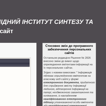
ЛІДНИЙ ІНСТИТУТ СИНТЕЗУ ТА
сайт
Стосовно змін до програмного
забезпечення персональних
сайтів
Останньою редакцією Рішення № 2826
внесено зміни до вимог щодо
оприлюднення емітентами інформації на
їх персональних сайтах.
Згідно з новими вимогами: "
Інформація
підлягає оприлюдненню емітентом на
власному веб-сайті у формі
електронного документа
, придатного
для сприймання змісту Інформації
людиною, відтворення Інформації на
папері, необмеженого завантаження та
копіювання, із накладенням
кваліфікованого електронного
підпису
уповноваженої особи емітента
або
кваліфікованої електронної