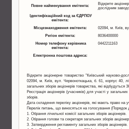
Відкрите акціонер
Повне найменування емітента:
дослідним завод
Ідентифікаційний код за ЄДРПОУ
емітента:
Місцезнаходження емітента:
02094, м. Київ, в
Регіон емітента:
8036400000
Номер телефону керівника
0442211163
емітента:
Електронна поштова адреса:
Відкрите акціонерне товариство "Київський науково-досл
02094, м. Київ, вул. Червоноткацька, б. 61, корпус 40,
загальних зборів акціонерів товариства, які відбудуться 30
Реєстрація акціонерів (учасників) для участі у загальни
зборів.
Дата складення переліку акціонерів, які мають право на у
Перелік питань, що виносяться на голосування (Порядок 
1. Обрання лічильної комісії загальних зборів акціонерів.
2. Обрання голови та секретаря загальних зборів акціонер
3. Затвердження регламенту загальних зборів акціонерів.