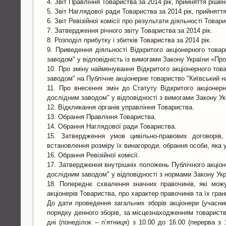
4. Звіт Правління Товариства за 2014 рік, прийняття рішен
5. Звіт Наглядової ради Товариства за 2014 рік, прийнятт
6. Звіт Ревізійної комісії про результати діяльності Товар
7. Затвердження річного звіту Товариства за 2014 рік.
8. Розподіл прибутку і збитків Товариства за 2014 рік.
9. Приведення діяльності Відкритого акціонерного товар
заводом" у відповідність із вимогами Закону України «Про
10. Про зміну найменування Відкритого акціонерного това
заводом" на Публічне акціонерне товариство "Київський н
11. Про внесення змін до Статуту Відкритого акціонерн
дослідним заводом" у відповідності з вимогами Закону Ук
12. Відкликання органів управління Товариства.
13. Обрання Правління Товариства.
14. Обрання Наглядової ради Товариства.
15. Затвердження умов цивільно-правових договорів,
встановлення розміру їх винагороди, обрання особи, яка 
16. Обрання Ревізійної комісії.
17. Затвердження внутрішніх положень Публічного акціоне
дослідним заводом" у відповідності з нормами Закону Укр
18. Попереднє схвалення значних правочинів, які мож
акціонерів Товариства, про характер правочинів та їх гран
До дати проведення загальних зборів акціонери (учасн
порядку денного зборів, за місцезнаходженням товариства 
дні (понеділок – п’ятниця) з 10.00 до 16.00 (перерва з