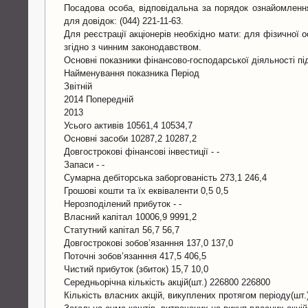
Посадова особа, відповідальна за порядок ознайомлення
для довідок: (044) 221-11-63.
Для реєстрації акціонерів необхідно мати: для фізичної
згідно з чинним законодавством.
Основні показники фінансово-господарської діяльності під
Найменування показника Період
Звітній
2014 Попередній
2013
Усього активів 10561,4 10534,7
Основні засоби 10287,2 10287,2
Довгострокові фінансові інвестиції - -
Запаси - -
Сумарна дебіторська заборгованість 273,1 246,4
Грошові кошти та їх еквіваленти 0,5 0,5
Нерозподілений прибуток - -
Власний капітал 10006,9 9991,2
Статутний капітал 56,7 56,7
Довгострокові зобов’язанння 137,0 137,0
Поточні зобов’язанння 417,5 406,5
Чистий прибуток (збиток) 15,7 10,0
Середньорічна кількість акцій(шт.) 226800 226800
Кількість власних акцій, викуплених протягом періоду(шт.) 