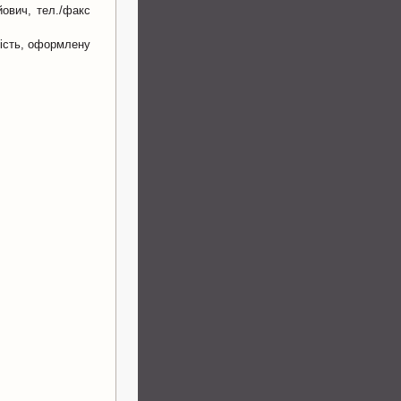
йович, тел./факс
ність, оформлену