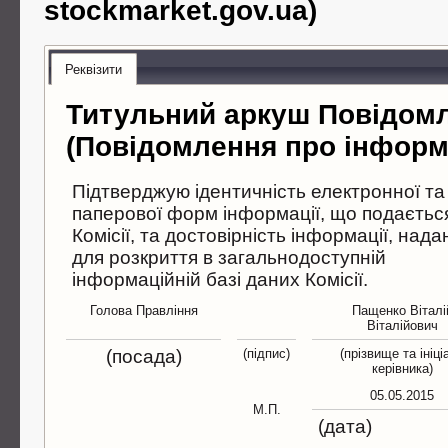
stockmarket.gov.ua)
Реквізити
Титульний аркуш Повідом
(Повідомлення про інформ
Підтверджую ідентичність електронної та
паперової форм інформації, що подаєтьс
Комісії, та достовірність інформації, нада
для розкриття в загальнодоступній
інформаційній базі даних Комісії.
Голова Правлiння
Пащенко Вiталi
Вiталiйович
(посада)
(підпис)
(прізвище та ініці
керівника)
05.05.2015
М.П.
(дата)