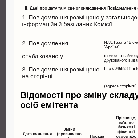
II. Дані про дату та місце оприлюднення Повідомлення
1. Повідомлення розміщено у загальнодо
інформаційній базі даних Комісії
2. Повідомлення
№81 Газета "Бюле
України"
опубліковано у
(номер та наймен
друкованого вида
3. Повідомлення розміщено
http://04689381.in
на сторінці
(адреса сторінки)
Відомості про зміну склад
осіб емітента
Прізвище,
ім'я, по
батькові
Зміни
фізичної
Дата вчинення
(призначено
Посада
особи або