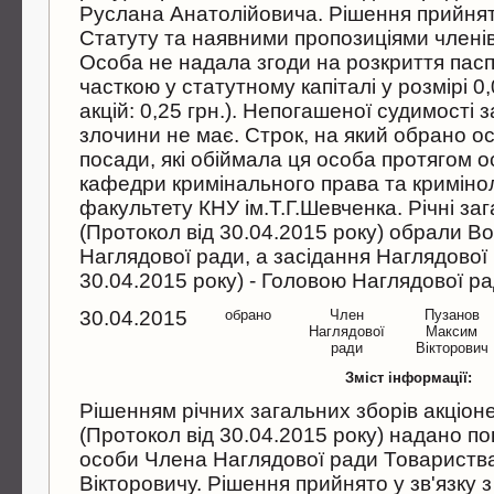
Руслана Анатолiйовича. Рiшення прийнято
Статуту та наявними пропозицiями членiв
Особа не надала згоди на розкриття пас
часткою у статутному капiталi у розмiрi 0
акцiй: 0,25 грн.). Непогашеної судимостi 
злочини не має. Cтрок, на який обрано осо
посади, якi обiймала ця особа протягом ос
кафедри кримiнального права та кримiно
факультету КНУ iм.Т.Г.Шевченка. Рiчнi заг
(Протокол вiд 30.04.2015 року) обрали В
Наглядової ради, а засiдання Наглядової
30.04.2015 року) - Головою Наглядової р
30.04.2015
обрано
Член
Пузанов
Наглядової
Максим
ради
Вiкторович
Зміст інформації:
Рiшенням рiчних загальних зборiв акцiон
(Протокол вiд 30.04.2015 року) надано п
особи Члена Наглядової ради Товариств
Вiкторовичу. Рiшення прийнято у зв'язку