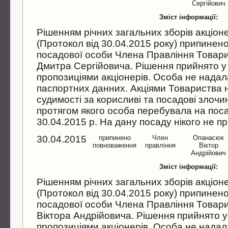
Сергiйович
Зміст інформації:
Рiшенням рiчних загальних зборiв акцiон
(Протокол вiд 30.04.2015 року) припине
посадової особи Члена Правлiння Товари
Дмитра Сергiйовича. Рiшення прийнято у 
пропозицiями акцiонерiв. Особа не надал
паспортних данних. Акцiями Товариства 
судимостi за корисливi та посадовi злочи
протягом якого особа перебувала на посад
30.04.2015 р. На дану посаду нiкого не п
30.04.2015
припинено
Член
Опанасюк
повноваження
правлiння
Вiктор
Андрiйович
Зміст інформації:
Рiшенням рiчних загальних зборiв акцiон
(Протокол вiд 30.04.2015 року) припине
посадової особи Члена Правлiння Товар
Вiктора Андрiйовича. Рiшення прийнято у
пропозицiями акцiонерiв. Особа не надал