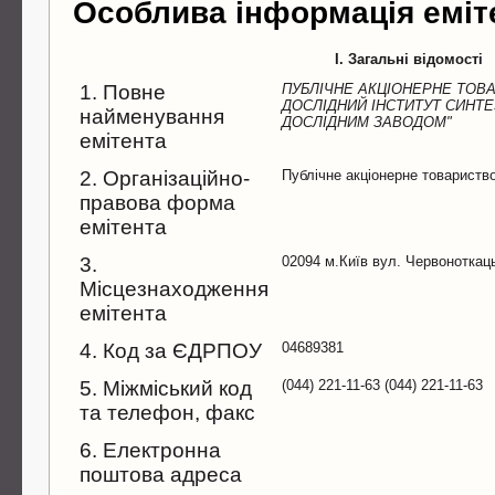
Особлива інформація еміт
I. Загальні відомості
1. Повне
ПУБЛIЧНЕ АКЦIОНЕРНЕ ТОВА
ДОСЛIДНИЙ IНСТИТУТ СИНТЕЗ
найменування
ДОСЛIДНИМ ЗАВОДОМ"
емітента
2. Організаційно-
Публічне акціонерне товариств
правова форма
емітента
3.
02094 м.Київ вул. Червоноткаць
Місцезнаходження
емітента
4. Код за ЄДРПОУ
04689381
5. Міжміський код
(044) 221-11-63 (044) 221-11-63
та телефон, факс
6. Електронна
поштова адреса