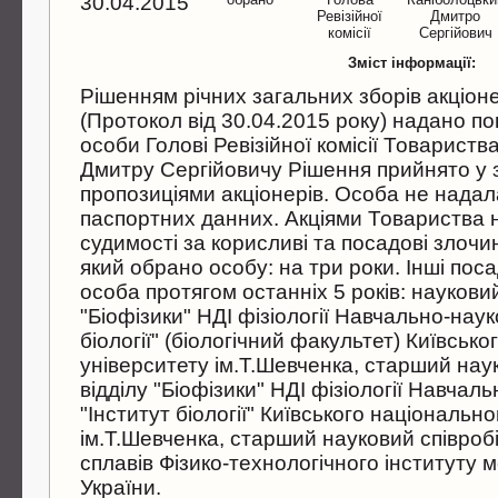
30.04.2015
Ревiзiйної
Дмитро
комiсiї
Сергiйович
Зміст інформації:
Рiшенням рiчних загальних зборiв акцiон
(Протокол вiд 30.04.2015 року) надано п
особи Головi Ревiзiйної комiсiї Товариств
Дмитру Сергiйовичу Рiшення прийнято у з
пропозицiями акцiонерiв. Особа не надал
паспортних данних. Акцiями Товариства 
судимостi за корисливi та посадовi злочи
який обрано особу: на три роки. Iншi поса
особа протягом останнiх 5 рокiв: науковий
"Бiофiзики" НДI фiзiологiї Навчально-наук
бiологiї" (бiологiчний факультет) Київськ
унiверситету iм.Т.Шевченка, старший нау
вiддiлу "Бiофiзики" НДI фiзiологiї Навчал
"Iнститут бiологiї" Київського нацiональн
iм.Т.Шевченка, старший науковий спiвробiт
сплавiв Фiзико-технологiчного iнституту 
України.