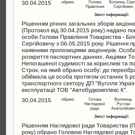
30.04.2015
обрано
Голова
Бiлоконь Серг
Правлiння
Сергiйович
Зміст інформації:
Рiшенням рiчних загальних зборiв акцiон
(Протокол вiд 30.04.2015 року) надано п
особи Голови Правлiння Товариства - Бi
Сергiйовичу з 06.05.2015 року. Рiшення пр
наявними пропозицiями акцiонерiв. Особа
розкриття паспортних данних. Акцiями То
Непогашеної судимостi за корисливi та п
Cтрок, на який обрано особу: до переобра
обiймала ця особа протягом останнiх 5 р
транспортного сектору ДП "Вугiлля Україн
експлуатацiї ТОВ "Автобудкомплекс К".
30.04.2015
обрано
Голова
Волинець
Наглядової
Руслан
ради
Анатолiйови
Зміст інформації:
Рiшенням Наглядової ради Товариства (П
року) обрано Головою Наглядової ради Т