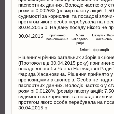
паспортних данних. Володiє часткою у ста
розмiрi 0,0026% (розмiр пакету акцiй: 1,5
судимостi за корисливi та посадовi злочи
протягом якого особа перебувала на посад
30.04.2015 р. На дану посаду нiкого не п
30.04.2015
припинено
Член
Бiкмулiн Фар
повноваження
наглядової
Хасанович
ради
Зміст інформації:
Рiшенням рiчних загальних зборiв акцiон
(Протокол вiд 30.04.2015 року) припине
посадової особи Члена Наглядової Ради Т
Фарида Хасановича. Рiшення прийнято у 
пропозицiями акцiонерiв. Особа не надал
паспортних данних. Володiє часткою у ста
розмiрi 0,0128% (розмiр пакету акцiй: 7,5
судимостi за корисливi та посадовi злочи
протягом якого особа перебувала на посад
30.04.2015 р.