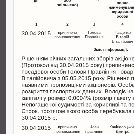
дії
або
повне
звільнено)
найменуван
юридичної
особи
1
2
3
4
30.04.2015
припинено
Голова
Пащенко
повноваження
Правлiння
Вiталiй
Вiталiйович
Зміст інформації:
Рiшенням рiчних загальних зборiв акцiон
(Протокол вiд 30.04.2015 року) припине
посадової особи Голови Правлiння Товар
Вiталiйовича з 05.05.2015 року. Рiшення п
наявними пропозицiями акцiонерiв. Особа
розкриття паспортних данних. Володiє ч
капiталi у розмiрi 0,0004% (розмiр пакету а
Непогашеної судимостi за корисливi та п
Cтрок, протягом якого особа перебувала н
30.04.2015 р.
30.04.2015
припинено
Член
Канiболоцьки
повноваження
правлiння
Дмитро