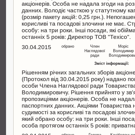
акцiонерiв. Особа не надала згоди на ро
данних. Володiє часткою у статутному кап
(розмiр пакету акцiй: 0,25 грн.). Непогаше
корисливi та посадовi злочини не має. Cт
особу: на три роки. Iншi посади, якi обiй
останнiх 5 рокiв: Директор ТОВ "Техiсо".
30.04.2015
обрано
Член
Морiс
Наглядової
Володимир
ради
Володимиров
Зміст інформації:
Рiшенням рiчних загальних зборiв акцiон
(Протокол вiд 30.04.2015 року) надано п
особи Члена Наглядової ради Товариств
Володимировичу. Рiшення прийнято у зв'
пропозицiями акцiонерiв. Особа не надал
паспортних данних. Акцiями Товариства 
судимостi за корисливi та посадовi злочи
який обрано особу: на три роки. Iншi поса
особа протягом останнiх 5 рокiв: приватн
обрано
Голова
Канiболоцьки